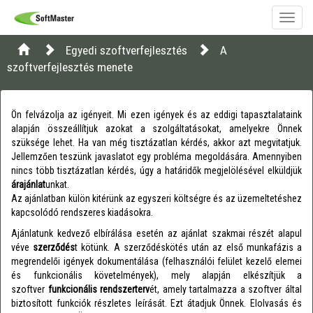
Toggle
naviga
Egyedi szoftverfejlesztés
A
szoftverfejlesztés menete
Ön felvázolja az igényeit. Mi ezen igények és az eddigi tapasztalataink
alapján összeállítjuk azokat a szolgáltatásokat, amelyekre Önnek
szüksége lehet. Ha van még tisztázatlan kérdés, akkor azt megvitatjuk.
Jellemzően teszünk javaslatot egy probléma megoldására. Amennyiben
nincs több tisztázatlan kérdés, úgy a határidők megjelölésével elküldjük
árajánlat
unkat.
Az ajánlatban külön kitérünk az egyszeri költségre és az üzemeltetéshez
kapcsolódó rendszeres kiadásokra.
Ajánlatunk kedvező elbírálása esetén az ajánlat szakmai részét alapul
véve
szerződés
t kötünk. A szerződéskötés után az első munkafázis a
megrendelői igények dokumentálása (felhasználói felület kezelő elemei
és funkcionális követelmények), mely alapján elkészítjük a
szoftver
funkcionális rendszerterv
ét, amely tartalmazza a szoftver által
biztosított funkciók részletes leírását. Ezt átadjuk Önnek. Elolvasás és