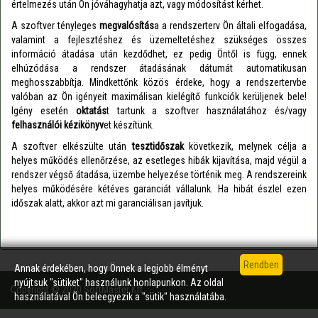
értelmezés után Ön jóváhagyhatja azt, vagy módosítást kérhet.
A szoftver tényleges
megvalósítás
a a rendszerterv Ön általi elfogadása,
valamint a fejlesztéshez és üzemeltetéshez szükséges összes
információ átadása után kezdődhet, ez pedig Öntől is függ, ennek
elhúzódása a rendszer átadásának dátumát automatikusan
meghosszabbítja. Mindkettőnk közös érdeke, hogy a rendszertervbe
valóban az Ön igényeit maximálisan kielégítő funkciók kerüljenek bele!
Igény esetén
oktatás
t tartunk a szoftver használatához és/vagy
felhasználói kézikönyv
et készítünk.
A szoftver elkészülte után
tesztidőszak
következik, melynek célja a
helyes működés ellenőrzése, az esetleges hibák kijavítása, majd végül a
rendszer végső átadása, üzembe helyezése történik meg. A rendszereink
helyes működésére kétéves garanciát vállalunk. Ha hibát észlel ezen
időszak alatt, akkor azt mi garanciálisan javítjuk.
Annak érdekében, hogy Önnek a legjobb élményt
nyújtsuk "sütiket" használunk honlapunkon. Az oldal
Copyright © 2020 SoftMaster Kft.
használatával Ön beleegyezik a "sütik" használatába.